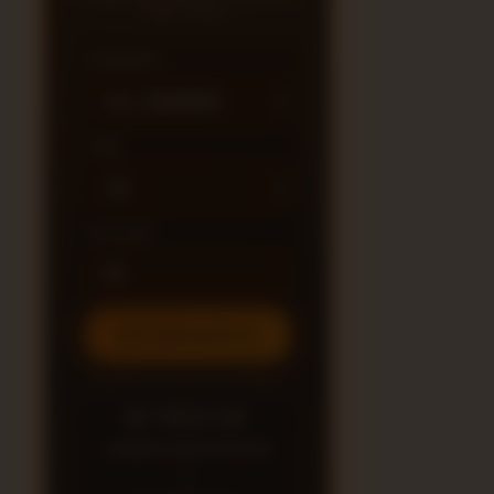
Â€¢ YUHU
PASARAN
TIPE
MIN CONF
ðŸŽ²
GENERATE
â€” READY â€”
PASARAN REKOMENDASI
-