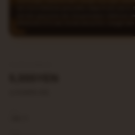
keuntungan maksimal disini. Dengan dukungan sistem
service profesional yang selalu siaga 24 jam pe
bermain yang aman dan menyenangkan. Daftarkan aku
BANDUNGTOTO dan nikmati semua fitur canggih dan b
Price (Price including Tax)
5,555YEN
(US$889.88)
カラー
サイズ