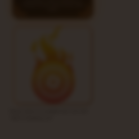
Disclaimer: Hasil di halaman ini
hanya simulasi, bukan acuan hasil
resmi.
Please select an available item and click
"Add to shopping cart".