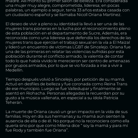
madre. Allí montó su primer salón de belleza. Era considerada
una mujer muy alegre, comprometida, lideresa; en pocas
palabras, un ejemplo a seguir, tenía 33 años estaba casada con
un ciudadano español y se llamaba Nicoll Oriana Martínez.
El deseo de vivir a pleno su identidad la llevó a ser una de las
mujeres trans pioneras en la lucha por el reconocimiento pleno
de esta población en el departamento de Sucre, Además, era
reconocida como una lideresa que defendía los derechos de las
mujeres trans que ejercían el trabajo sexual en la vía a El Maizal
y lideró un encuentro de víctimas LGBT de Sincelejo. Oriana fue
una de las primeras en relatar las violencias sufridas por esta
población durante el conflicto armado, la valentía de contar
todo lo que había vivido le merecieron ser centro de amenazas
por grupos armados, por lo que se vio forzada a irse a vivir a
Medellín.
Tiempo después volvió a Sincelejo, por petición de su mamá.
Actuó en desfiles de belleza y fue coronada como Reina Trans
de ese municipio. Luego se fue Valledupar y finalmente se
asentó en Riohacha. Personas allegadas la recuerdan por su
gusto a la música vallenata, en especial a su ídola Patricia
Teherán.
La muerte de Oriana causó un gran impacto en la vida de sus
familias. Hoy en día sus hermanas y su mamá aún sienten la
ausencia de ella o de él. No porque no la reconociera como ella
quería sino por que como Milena dice “ soy la mamá y para mí
fue Rody y también fue Oriana”.