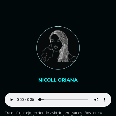
NICOLL ORIANA
Era de Sincelejo, en donde vivió durante varios años con su