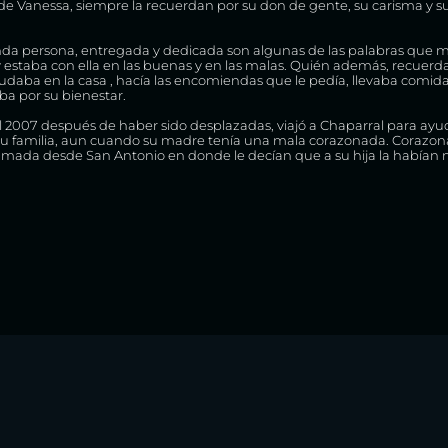
a de Vanessa, siempre la recuerdan por su don de gente, su carisma y s
inda persona, entregada y dedicada son algunas de las palabras que me
 estaba con ella en las buenas y en las malas. Quién además, recuer
yudaba en la casa , hacía las encomiendas que le pedía, llevaba comida 
ba por su bienestar.
el 2007 después de haber sido desplazadas, viajó a Chaparral para ay
 su familia, aun cuando su madre tenía una mala corazonada. Corazo
amada desde San Antonio en donde le decían que a su hija la habían