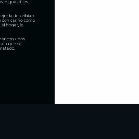
us inigualables
jor la describían.
da con cariño como
al hogar, le
udar con unos
nada que se
 matado.