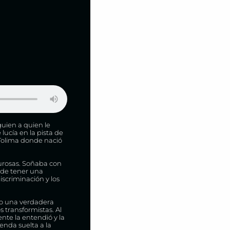
uien a quien le
lucía en la pista de
 Tolima donde nació
urosas. Soñaba con
 de tener una
scriminación y los
omo una verdadera
s transformistas. Al
nte la entendió y la
ienda suelta a la