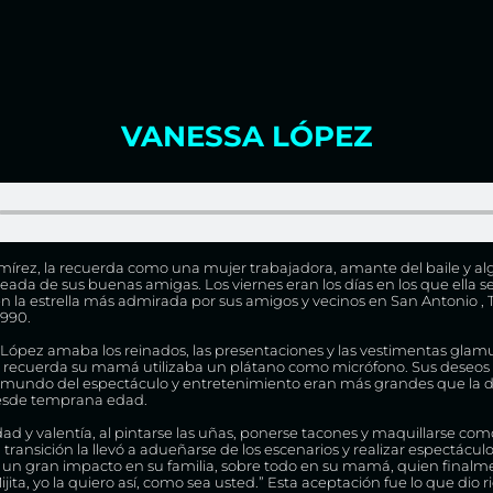
VANESSA LÓPEZ
mírez, la recuerda como una mujer trabajadora, amante del baile y alg
ada de sus buenas amigas. Los viernes eran los días en los que ella se 
 en la estrella más admirada por sus amigos y vecinos en San Antonio ,
1990.
López amaba los reinados, las presentaciones y las vestimentas glam
 recuerda su mamá utilizaba un plátano como micrófono. Sus deseos
el mundo del espectáculo y entretenimiento eran más grandes que la di
desde temprana edad.
ad y valentía, al pintarse las uñas, ponerse tacones y maquillarse c
 transición la llevó a adueñarse de los escenarios y realizar espectáculo
ó un gran impacto en su familia, sobre todo en su mamá, quien finalme
jita, yo la quiero así, como sea usted.” Esta aceptación fue lo que dio r