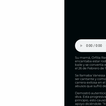
Su mamá, Orfilia Ra
encantaba estar rode
baile y se convertía
el 26 de Febrero de 
Se llamaba Vanessa 
ser cantante y como
carrera exitosa en 
abusos que sufrió 
Demostró autenticid
diva. Esta progresiva
principio, esto caus
apoyo diciéndole: “Mi