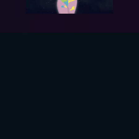
ASÍ SE TRANSFORMA LA
DISCRIMINACIÓN A TRAVÉS DE
LAS REDES SOCIALES
Jahira Quintero
Popayán, Cauca
VER VIDEO
Jahira es una mujer trans, DJ, youtuber y psicopedagoga.
Gracias a su trabajo ha podido transmitir, a lo largo del
país y del mundo digital, la importancia de conocer las