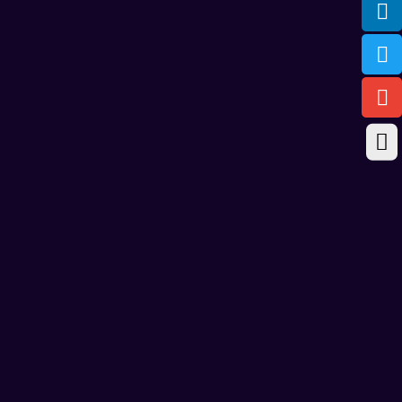



